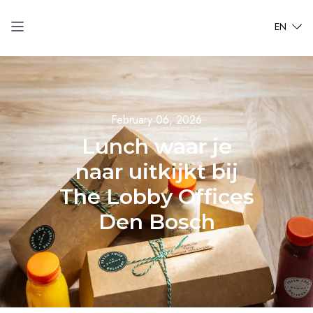
EN
February 06, 2026
Lunch waar je
naar uitkijkt bij
The Lobby Offices
Den Bosch